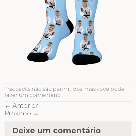
Tracbacks não são permitidos, mas você pode
fazer um comentário
.
←
Anterior
Próximo
→
Deixe um comentário