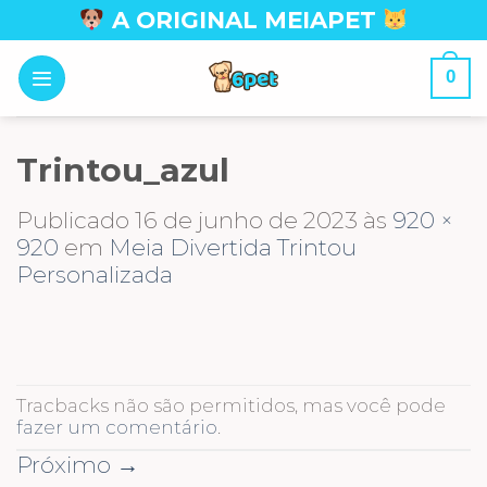
Skip
A ORIGINAL MEIAPET
to
content
0
Trintou_azul
Publicado
16 de junho de 2023
às
920 ×
920
em
Meia Divertida Trintou
Personalizada
Tracbacks não são permitidos, mas você pode
fazer um comentário
.
Próximo
→