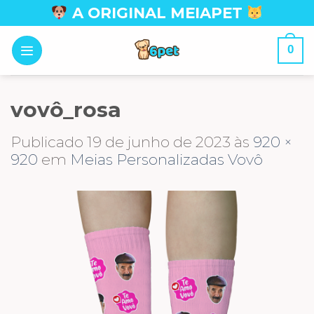
Skip
A ORIGINAL MEIAPET
to
content
0
vovô_rosa
Publicado
19 de junho de 2023
às
920 ×
920
em
Meias Personalizadas Vovô