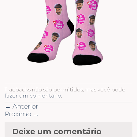
Tracbacks não são permitidos, mas você pode
fazer um comentário
.
←
Anterior
Próximo
→
Deixe um comentário