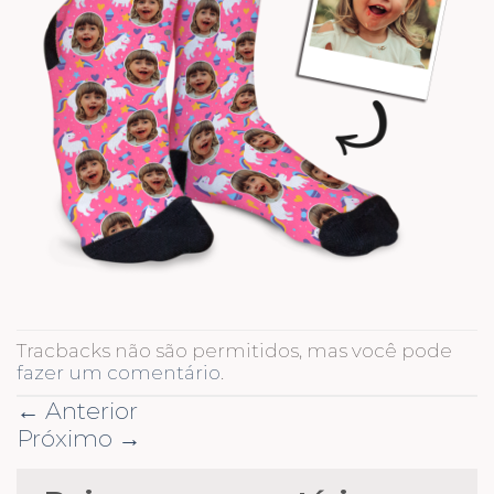
Tracbacks não são permitidos, mas você pode
fazer um comentário
.
←
Anterior
Próximo
→