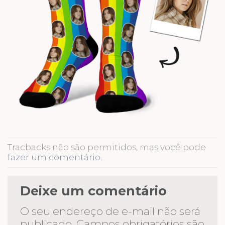
Tracbacks não são permitidos, mas você pode
fazer um comentário
.
Deixe um comentário
O seu endereço de e-mail não será
publicado.
Campos obrigatórios são