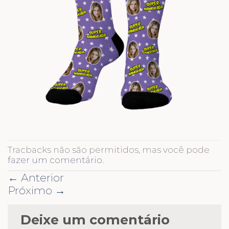
Tracbacks não são permitidos, mas você pode
fazer um comentário
.
←
Anterior
Próximo
→
Deixe um comentário