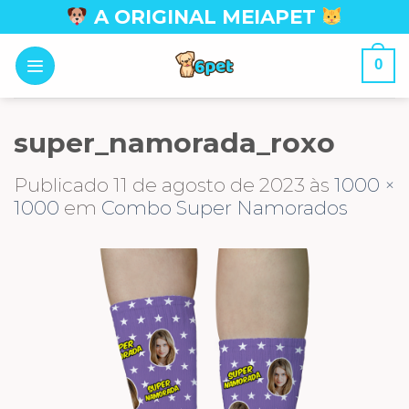
Skip
A ORIGINAL MEIAPET
to
content
0
super_namorada_roxo
Publicado
11 de agosto de 2023
às
1000 ×
1000
em
Combo Super Namorados