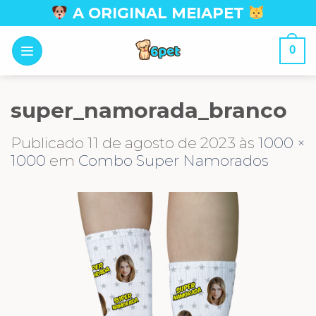
Skip
A ORIGINAL MEIAPET
to
content
0
super_namorada_branco
Publicado
11 de agosto de 2023
às
1000 ×
1000
em
Combo Super Namorados