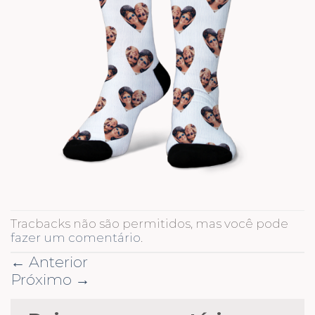
Tracbacks não são permitidos, mas você pode
fazer um comentário
.
←
Anterior
Próximo
→