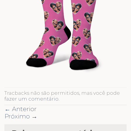
Tracbacks não são permitidos, mas você pode
fazer um comentário
.
←
Anterior
Próximo
→