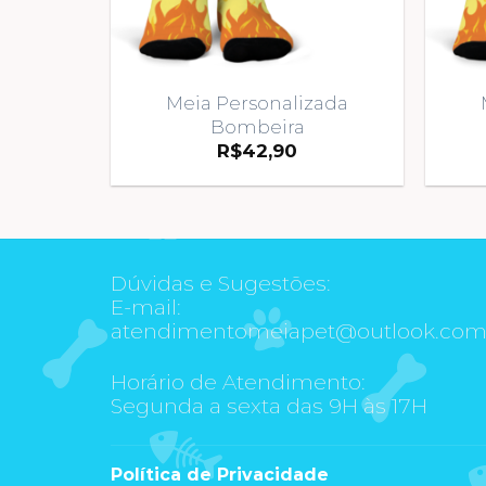
Meia Personalizada
Bombeira
R$
42,90
Dúvidas e Sugestões:
E-mail:
atendimentomeiapet@outlook.co
Horário de Atendimento:
Segunda a sexta das 9H às 17H
Política de Privacidade