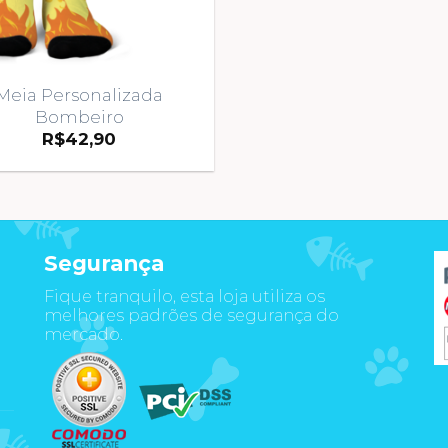
Meia Personalizada
Bombeiro
R$
42,90
Segurança
Fique tranquilo, esta loja utiliza os
m
melhores padrões de segurança do
mercado.