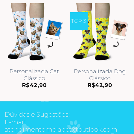
TOP 3
Personalizada Cat
Personalizada Dog
Clássico
Clássico
R$
42,90
R$
42,90
Dúvidas e Sugestões:
E-mail:
atendimentomeiapet@outlook.com