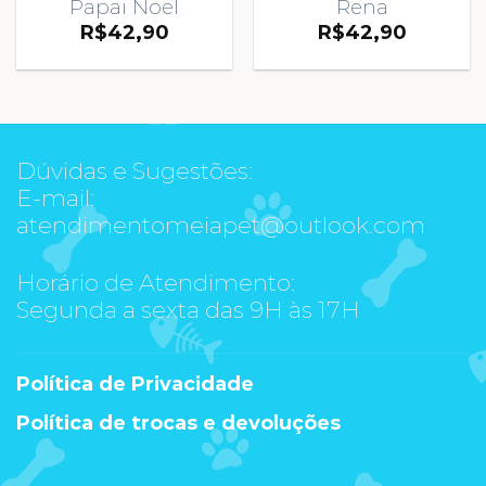
Papai Noel
Rena
R$
42,90
R$
42,90
Dúvidas e Sugestões:
E-mail:
atendimentomeiapet@outlook.com
Horário de Atendimento:
Segunda a sexta das 9H às 17H
Política de Privacidade
Política de trocas e devoluções