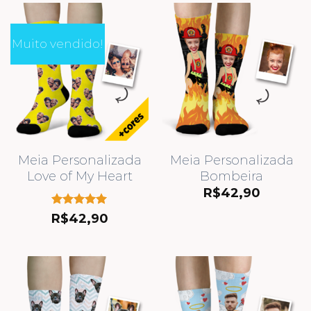
Muito vendido!
Meia Personalizada
Meia Personalizada
Love of My Heart
Bombeira
R$
42,90
Avaliação
R$
42,90
5.00
de 5