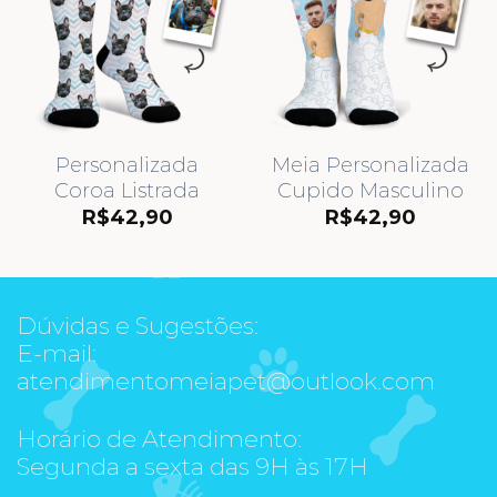
Personalizada
Meia Personalizada
Coroa Listrada
Cupido Masculino
R$
42,90
R$
42,90
Dúvidas e Sugestões:
E-mail:
atendimentomeiapet@outlook.com
Horário de Atendimento:
Segunda a sexta das 9H às 17H