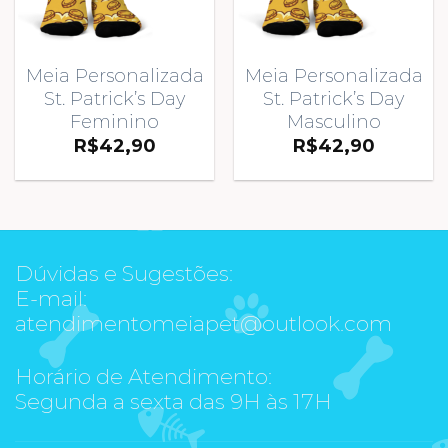
Meia Personalizada
Meia Personalizada
St. Patrick’s Day
St. Patrick’s Day
Feminino
Masculino
R$
42,90
R$
42,90
Dúvidas e Sugestões:
E-mail:
atendimentomeiapet@outlook.com
Horário de Atendimento:
Segunda a sexta das 9H às 17H