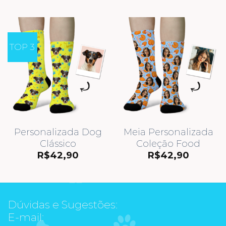
TOP 3
Personalizada Dog
Meia Personalizada
Clássico
Coleção Food
R$
42,90
R$
42,90
Dúvidas e Sugestões:
E-mail: