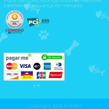
Fique tranquilo, esta loja utiliza os melhores
padrões de segurança do mercado.
Copyright 2026 ©
6 Pet