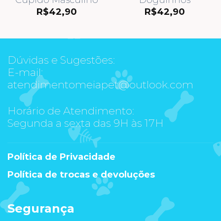
R$
42,90
R$
42,90
Dúvidas e Sugestões:
E-mail:
atendimentomeiapet@outlook.com
Horário de Atendimento:
Segunda a sexta das 9H às 17H
Política de Privacidade
Política de trocas e devoluções
Segurança