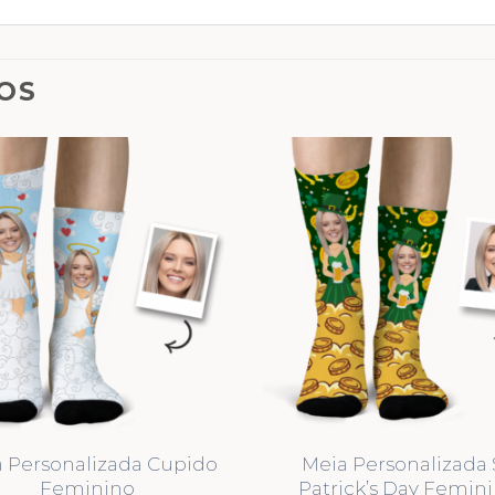
OS
 Personalizada Cupido
Meia Personalizada S
Feminino
Patrick’s Day Femin