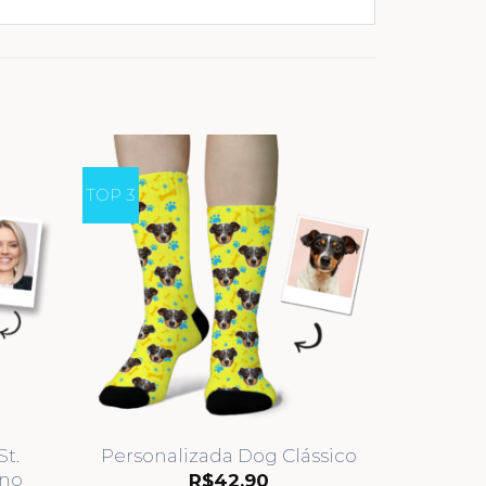
TOP 3
t.
Personalizada Dog Clássico
ino
R$
42,90