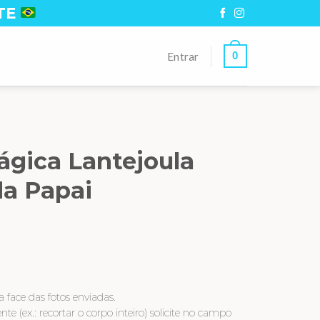
TE
0
Entrar
gica Lantejoula
da Papai
 face das fotos enviadas.
te (ex.: recortar o corpo inteiro) solicite no campo