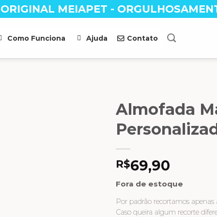
 ORIGINAL MEIAPET - ORGULHOSAMEN
Como Funciona
Ajuda
Contato
Almofada Má
Personaliza
R$
69,90
Fora de estoque
Por padrão recortamos apenas a
Caso queira algum recorte diferen