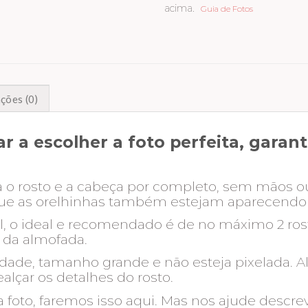
acima.
Guia de Fotos
ções (0)
r a escolher a foto perfeita, gara
a o rosto e a cabeça por completo, sem mãos o
a que as orelhinhas também estejam aparecendo
al, o ideal e recomendado é de no máximo 2 r
e da almofada.
idade, tamanho grande e não esteja pixelada. 
ealçar os detalhes do rosto.
 foto, faremos isso aqui. Mas nos ajude descre