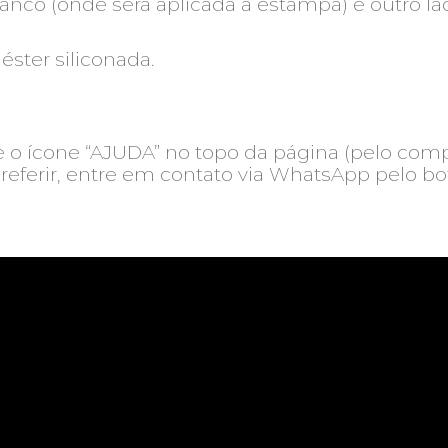
anco (onde será aplicada a estampa) e outro la
éster siliconada.
 o ícone “AJUDA” no topo da página (pelo comp
preferir, entre em contato via WhatsApp pelo bot