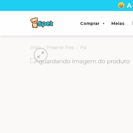
Skip
A
to
content
Comprar
Meias
Início
/
Presente Para
/
Pai