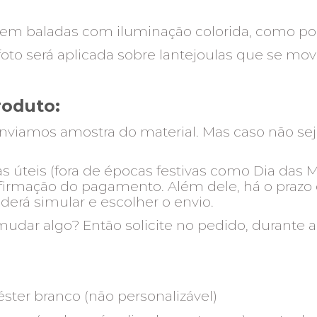
as em baladas com iluminação colorida, como p
foto será aplicada sobre lantejoulas que se 
roduto:
nviamos amostra do material. Mas caso não seja p
as úteis (fora de épocas festivas como Dia das
firmação do pagamento. Além dele, há o prazo 
erá simular e escolher o envio.
dar algo? Então solicite no pedido, durante 
iéster branco (não personalizável)