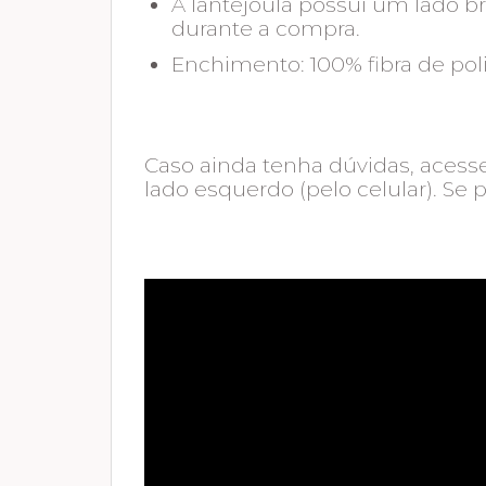
A lantejoula possui um lado br
durante a compra.
Enchimento: 100% fibra de poli
Caso ainda tenha dúvidas, acesse
lado esquerdo (pelo celular). Se 