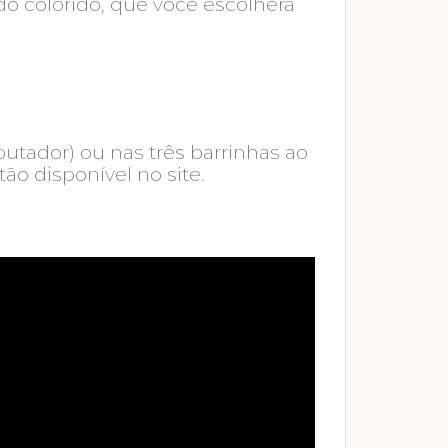
do colorido, que você escolherá
utador) ou nas três barrinhas ao
ão disponível no site.