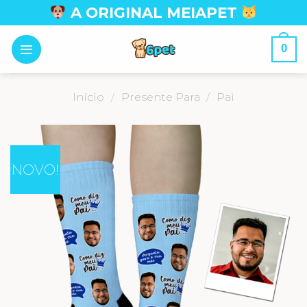
Skip
A ORIGINAL MEIAPET
to
content
0
Início
/
Presente Para
/
Pai
NOVO!