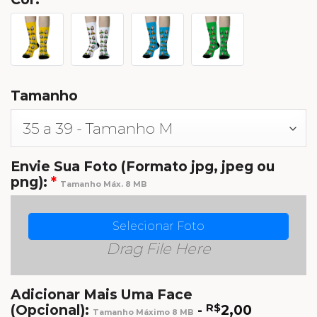
Tamanho
Envie Sua Foto (Formato jpg, jpeg ou
png):
*
Tamanho Máx. 8 MB
Selecionar Foto
Drag File Here
Adicionar Mais Uma Face
(Opcional):
-
R$
2,00
Tamanho Máximo 8 MB