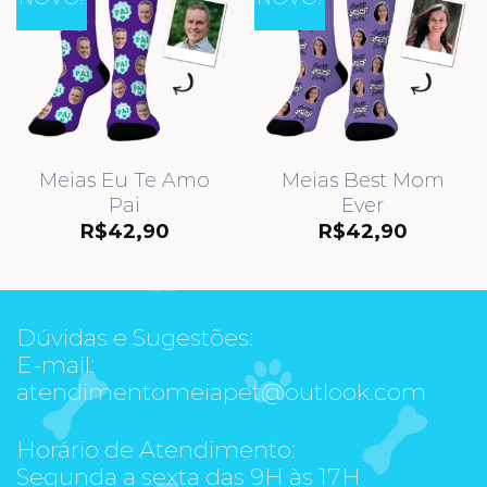
Meias Eu Te Amo
Meias Best Mom
Pai
Ever
R$
42,90
R$
42,90
Dúvidas e Sugestões:
E-mail:
atendimentomeiapet@outlook.com
Horário de Atendimento:
Segunda a sexta das 9H às 17H