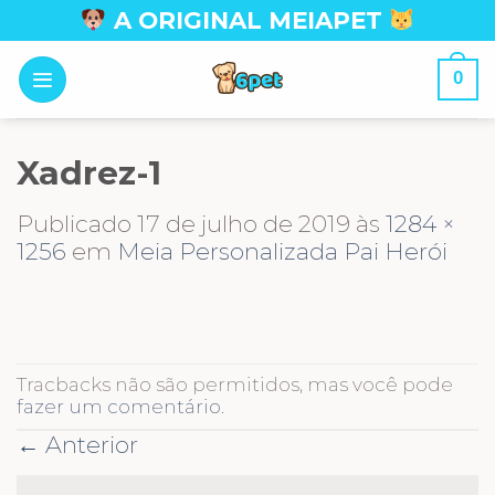
Skip
A ORIGINAL MEIAPET
to
content
0
Xadrez-1
Publicado
17 de julho de 2019
às
1284 ×
1256
em
Meia Personalizada Pai Herói
Tracbacks não são permitidos, mas você pode
fazer um comentário
.
←
Anterior