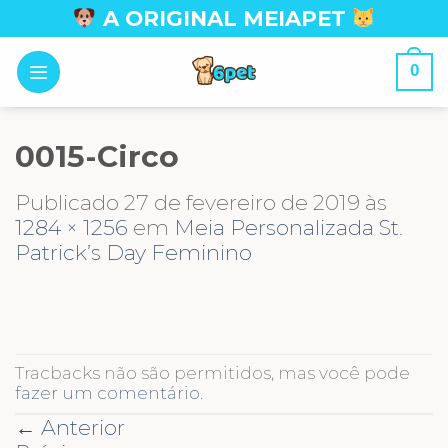
Skip
A ORIGINAL MEIAPET
to
content
0
0015-Circo
Publicado
27 de fevereiro de 2019
às
1284 × 1256
em
Meia Personalizada St.
Patrick’s Day Feminino
Tracbacks não são permitidos, mas você pode
fazer um comentário
.
←
Anterior