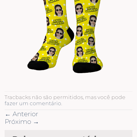
Tracbacks não são permitidos, mas você pode
fazer um comentário
.
←
Anterior
Próximo
→