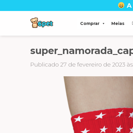
Skip
A
to
content
Comprar
Meias
super_namorada_ca
Publicado
27 de fevereiro de 2023
à