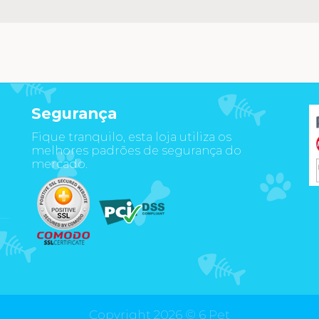
Segurança
Fique tranquilo, esta loja utiliza os
m
melhores padrões de segurança do
mercado.
Copyright 2026 ©
6 Pet