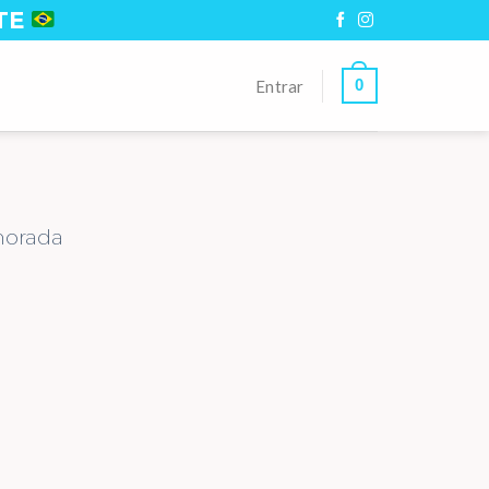
TE
0
Entrar
morada