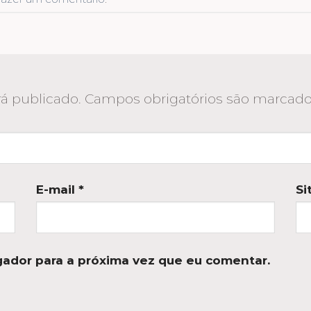
á publicado.
Campos obrigatórios são marca
E-mail
*
Si
ador para a próxima vez que eu comentar.