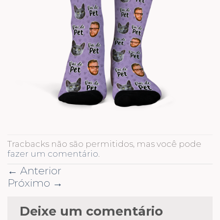
Tracbacks não são permitidos, mas você pode
fazer um comentário
.
←
Anterior
Próximo
→
Deixe um comentário