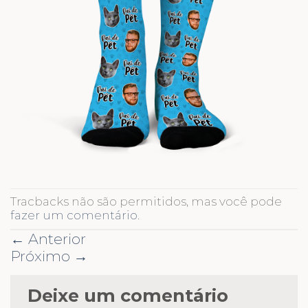
Tracbacks não são permitidos, mas você pode
fazer um comentário
.
←
Anterior
Próximo
→
Deixe um comentário