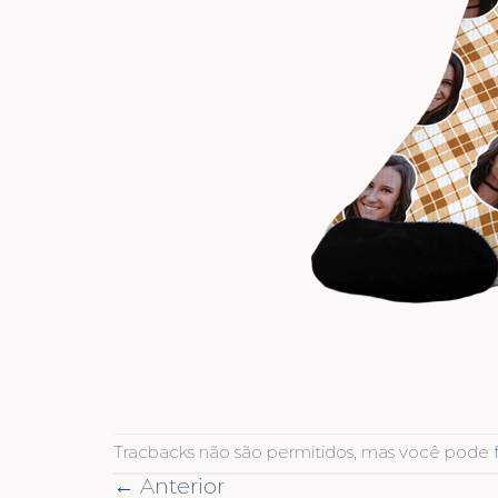
Tracbacks não são permitidos, mas você pode
←
Anterior