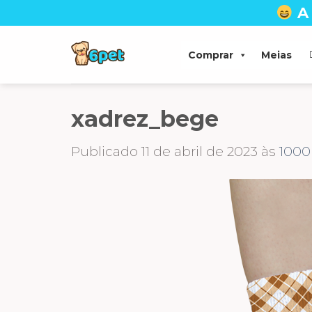
Skip
A
to
content
Comprar
Meias
xadrez_bege
Publicado
11 de abril de 2023
às
1000