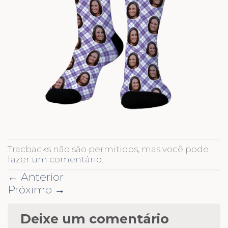
Tracbacks não são permitidos, mas você pode
fazer um comentário
.
←
Anterior
Próximo
→
Deixe um comentário