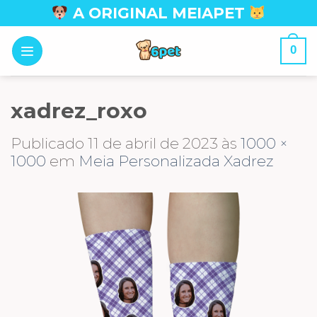
Skip
A ORIGINAL MEIAPET
to
content
0
xadrez_roxo
Publicado
11 de abril de 2023
às
1000 ×
1000
em
Meia Personalizada Xadrez