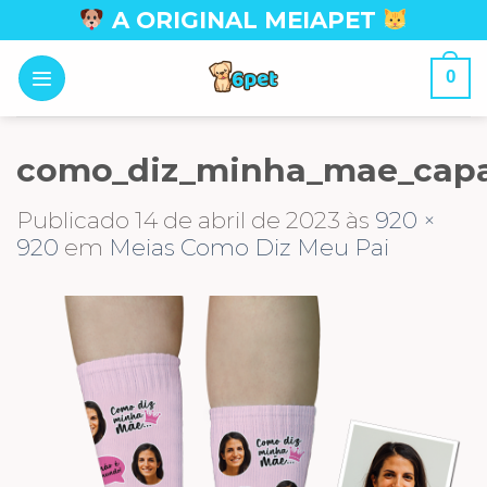
Skip
A ORIGINAL MEIAPET
to
content
0
como_diz_minha_mae_cap
Publicado
14 de abril de 2023
às
920 ×
920
em
Meias Como Diz Meu Pai