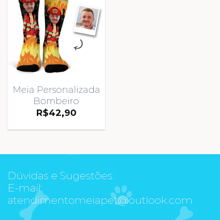
Meia Personalizada
Bombeiro
R$
42,90
Dúvidas e Sugestões:
E-mail:
atendimentomeiapet@outlook.com