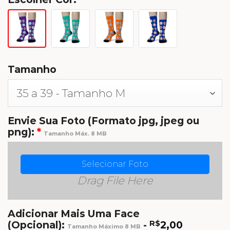
Tamanho
Envie Sua Foto (Formato jpg, jpeg ou
png):
*
Tamanho Máx. 8 MB
Selecionar Foto
Drag File Here
Adicionar Mais Uma Face
(Opcional):
-
R$
2,00
Tamanho Máximo 8 MB