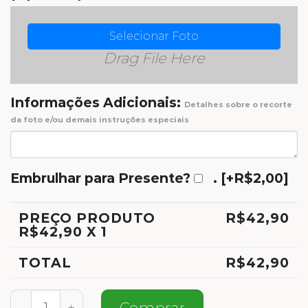
Selecionar Foto
Drag File Here
Informações Adicionais:
Detalhes sobre o recorte
da foto e/ou demais instruções especiais
Embrulhar para Presente?
.
[+R$2,00]
PREÇO PRODUTO
R$
42,90
R$
42,90
X 1
TOTAL
R$
42,90
Meias Eu Te Amo Pai quantidade
Comprar