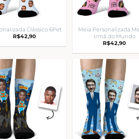
onalizada Clássico 6Pet
Meia Personalizada M
Irmã do Mundo
R$
42,90
R$
42,90