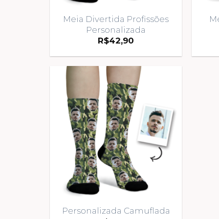
Meia Divertida Profissões
Me
Personalizada
R$
42,90
Personalizada Camuflada