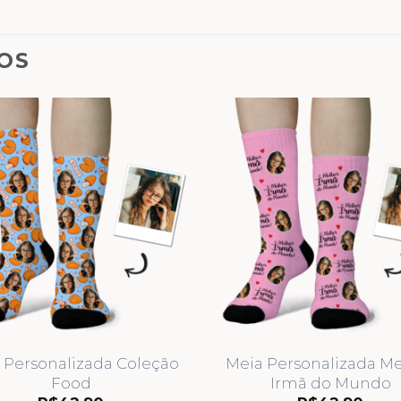
OS
 Personalizada Coleção
Meia Personalizada M
Food
Irmã do Mundo