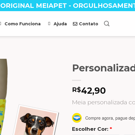
 ORIGINAL MEIAPET - ORGULHOSAMEN
Como Funciona
Ajuda
Contato
Personaliza
R$
42,90
Meia personalizada c
Compre agora, pague dep
Escolher Cor:
*