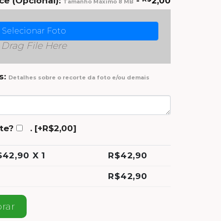
e (Opcional):
-
2,00
Tamanho Máximo 8 MB
Selecionar Foto
Drag File Here
s:
Detalhes sobre o recorte da foto e/ou demais
te?
.
[+R$2,00]
$
42,90
X 1
R$
42,90
R$
42,90
ssico quantidade
rar