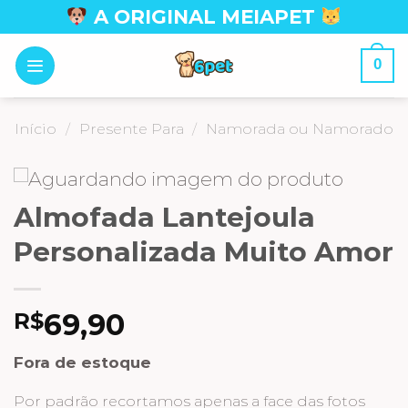
Skip
A ORIGINAL MEIAPET
to
content
0
Início
/
Presente Para
/
Namorada ou Namorado
Almofada Lantejoula
Personalizada Muito Amor
69,90
R$
Fora de estoque
Por padrão recortamos apenas a face das fotos