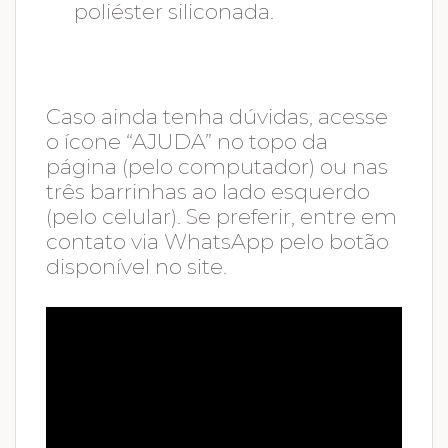
poliéster siliconada.
Caso ainda tenha dúvidas, acesse
o ícone “AJUDA” no topo da
página (pelo computador) ou nas
três barrinhas ao lado esquerdo
(pelo celular). Se preferir, entre em
contato via WhatsApp pelo botão
disponível no site.