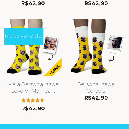
R$
42,90
R$
42,90
Muito vendido!
Meia Personalizada
Personalizada
Love of My Heart
Cerveja
R$
42,90
Avaliação
R$
42,90
5.00
de 5