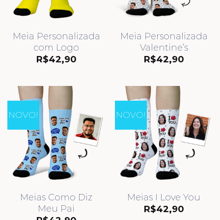
Meia Personalizada
Meia Personalizada
com Logo
Valentine’s
R$
42,90
R$
42,90
NOVO!
NOVO!
Meias Como Diz
Meias I Love You
Meu Pai
R$
42,90