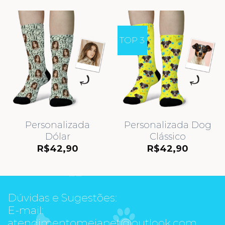
TOP 3
Personalizada
Personalizada Dog
Dólar
Clássico
R$
42,90
R$
42,90
Dúvidas e Sugestões:
E-mail:
atendimentomeiapet@outlook.com