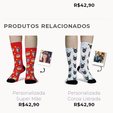
Avaliação
R$
42,90
5.00
de 5
PRODUTOS RELACIONADOS
Personalizada
Personalizada
Super Mãe
Coroa Listrada
R$
42,90
R$
42,90