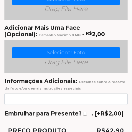
Drag File Here
Adicionar Mais Uma Face
(Opcional):
-
R$
2,00
Tamanho Máximo 8 MB
Selecionar Foto
Drag File Here
Informações Adicionais:
Detalhes sobre o recorte
da foto e/ou demais instruções especiais
Embrulhar para Presente?
.
[+R$2,00]
PREÇO PRODUTO
R$
42,90