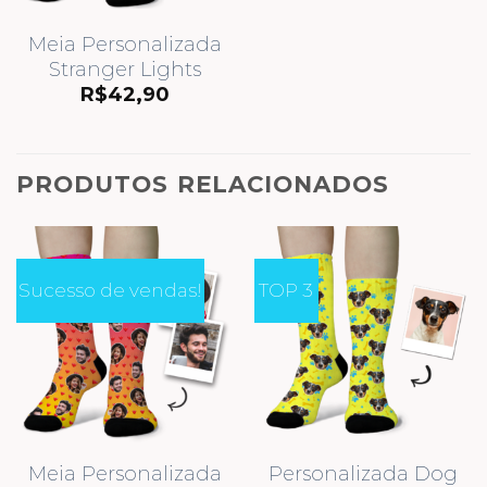
Meia Personalizada
Stranger Lights
R$
42,90
PRODUTOS RELACIONADOS
Sucesso de vendas!
TOP 3
Meia Personalizada
Personalizada Dog