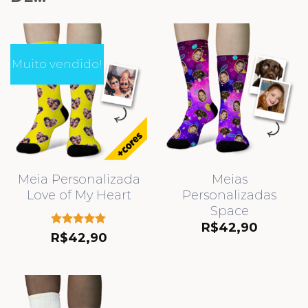
Muito vendido!
Meia Personalizada
Meias
Love of My Heart
Personalizadas
Space
R$
42,90
Avaliação
R$
42,90
5.00
de 5