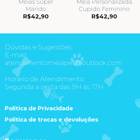
Meias Super
Meia Personalizada
Marido
Cupido Feminino
R$
42,90
R$
42,90
Dúvidas e Sugestões:
E-mail:
atendimentomeiapet@outlook.com
Horário de Atendimento:
Segunda a sexta das 9H às 17H
Política de Privacidade
Política de trocas e devoluções