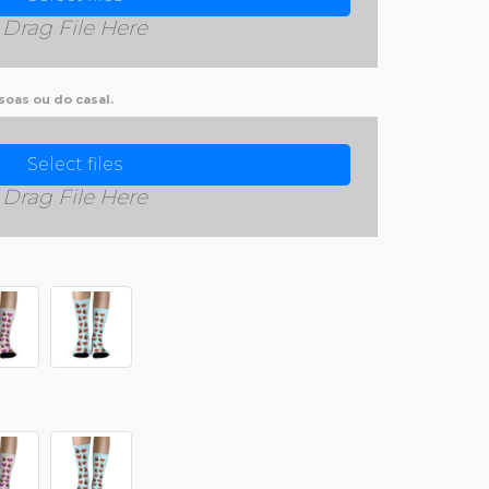
Drag File Here
oas ou do casal.
Select files
Drag File Here