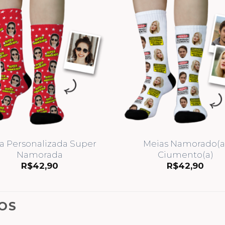
a Personalizada Super
Meias Namorado(a
Namorada
Ciumento(a)
R$
42,90
R$
42,90
OS