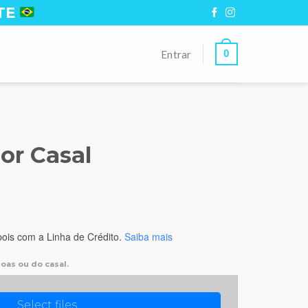
TE
0
Entrar
r Casal
ois
com a Linha de Crédito.
Saiba mais
oas ou do casal.
Select files