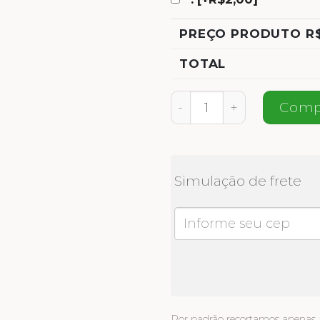
PREÇO PRODUTO R
TOTAL
Combo Melhor Casal q
Comp
Simulação de frete
Por padrão recortamos apenas a