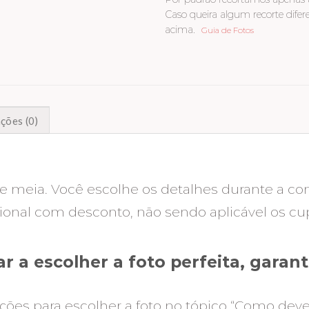
Caso queira algum recorte diferen
acima.
Guia de Fotos
ções (0)
 meia. Você escolhe os detalhes durante a co
nal com desconto, não sendo aplicável os cup
r a escolher a foto perfeita, gara
ções para escolher a foto no tópico “Como deve