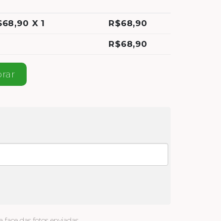
$
68,90
X 1
R$
68,90
R$
68,90
uantidade
rar
 face das fotos enviadas.