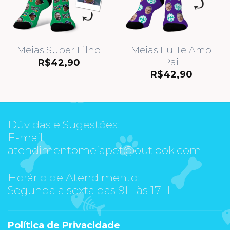
Meias Super Filho
Meias Eu Te Amo
Pai
R$
42,90
R$
42,90
Dúvidas e Sugestões:
E-mail:
atendimentomeiapet@outlook.com
Horário de Atendimento:
Segunda a sexta das 9H às 17H
Política de Privacidade