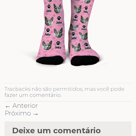
Tracbacks não são permitidos, mas você pode
fazer um comentário
.
←
Anterior
Próximo
→
Deixe um comentário